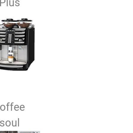
Plus
offee
soul