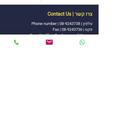
צרו קשר | Contact Us
טלפון |
08-9243738
|
Phone number
פקס | 08-9243736 | Fax
אימייל
|
office@pal-ram.co.il
|
E-mail
כתובת | הגפן 11 מושב יגל | Address
כתבו לנו
Write Us
|
Send | שליחה
2024 כל הזכויות שמורות לפל-רם