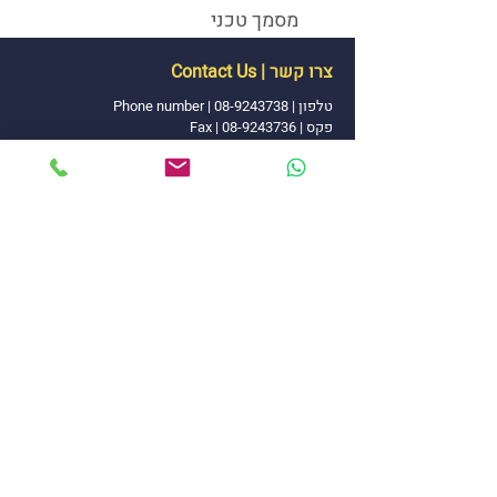
מסמך טכני
צרו קשר | Contact Us
טלפון |
08-9243738
|
Phone number
פקס | 08-9243736 | Fax
אימייל
|
office@pal-ram.co.il
|
E-mail
כתובת | הגפן 11 מושב יגל | Address
כתבו לנו
Write Us
|
Send | שליחה