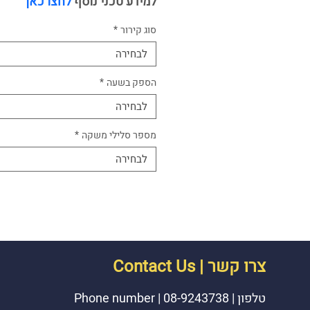
למידע טכני נוסף 
לחצו כאן
סוג קירור
*
לבחירה
הספק בשעה
*
לבחירה
מספר סלילי משקה
*
לבחירה
צרו קשר | Contact Us
טלפון |
08-9243738
|
Phone number