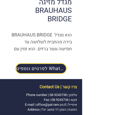
מגדל מזיגה
BRAUHAUS
BRIDGE
BRAUHAUS BRIDGE הוא מגדל 
בירה מהחבית לשלושה עד 
חמישה עשר ברזים. הוא זמין עם 
גוף נירוסטה או נחושת ומחזיקי 
תגים מוארים אופציונליים.
לפרטים נוספים WhatsApp
חברת פל-רם מספקת ברזים 
ומגדלי מזיגה נוספים 
צרו קשר | Contact Us
לבחירתכם. 
למבחר מגדלי מזיגה 
טלפון |
08-9243738
|
Phone number
נוספים 
לחצו כאן
פקס | 08-9243736 | Fax
אימייל
|
office@pal-ram.co.il
|
E-mail
כתובת | הגפן 11 מושב יגל | Address