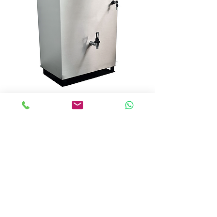
מיחם גלישה לשבת 60 ליטר |
Automatic boiler for Shabbat 60
liters
צרו קשר | Contact Us
טלפון |
08-9243738
|
Phone number
פקס | 08-9243736 | Fax
אימייל
|
office@pal-ram.co.il
|
E-mail
כתובת | הגפן 11 מושב יגל | Address